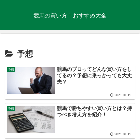
競馬の買い方！おすすめ大全
予想
競馬のプロってどんな買い方をし
予想
てるの？予想に乗っかっても大丈
夫？
2021.01.19
競馬で勝ちやすい買い方とは？持
予想
つべき考え方を紹介！
2021.01.19