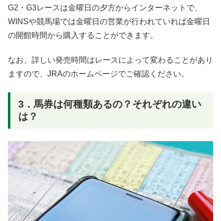
G2・G3レースは金曜日の夕方からインターネットで、
WINSや競馬場では金曜日の営業が行われていれば金曜日
の開館時間から購入することができます。
なお、詳しい発売時間はレースによって変わることがあり
ますので、JRAのホームページでご確認ください。
3．馬券は何種類あるの？それぞれの違い
は？