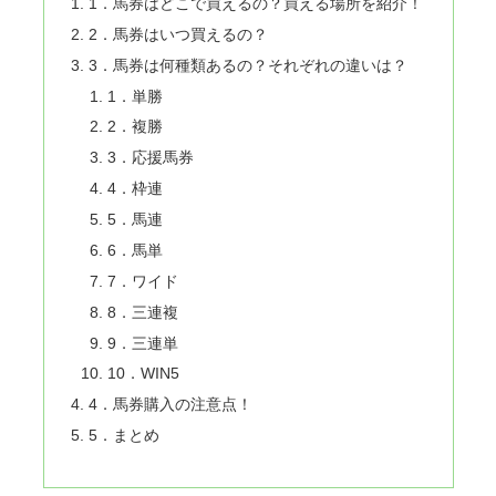
1．馬券はどこで買えるの？買える場所を紹介！
2．馬券はいつ買えるの？
3．馬券は何種類あるの？それぞれの違いは？
1．単勝
2．複勝
3．応援馬券
4．枠連
5．馬連
6．馬単
7．ワイド
8．三連複
9．三連単
10．WIN5
4．馬券購入の注意点！
5．まとめ