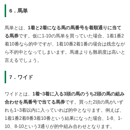
6．馬単
馬単とは、
1着と2着になる馬の馬番号を着順通りに当て
る馬券
です。仮に1-10の馬単を買っていた場合、1着1番2
着10番なら的中ですが、1着10番2着1番の場合は残念なが
ら不的中となってしまいます。馬連よりも難易度は高いと
言えるでしょう。
7．ワイド
ワイドとは、
1着~3着に入る3頭の馬のうち2頭の馬の組み
合わせを馬番号で当てる馬券
です。買った2頭の馬がいず
れも1~3着以内に入っていれば的中となります。例えば、
1着1番2着8番3着10番という結果になった場合、1-8、1-
10、8-10という3通りが的中組み合わせとなります。