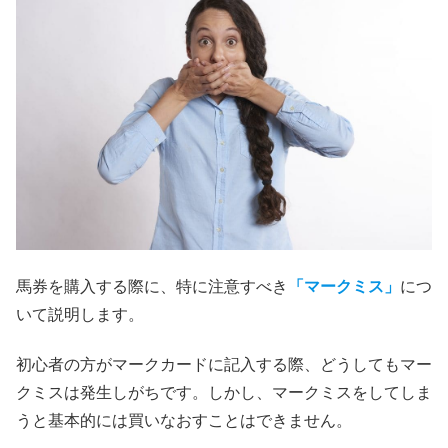
馬券を購入する際に、特に注意すべき
「マークミス」
につ
いて説明します。
初心者の方がマークカードに記入する際、どうしてもマー
クミスは発生しがちです。しかし、マークミスをしてしま
うと基本的には買いなおすことはできません。