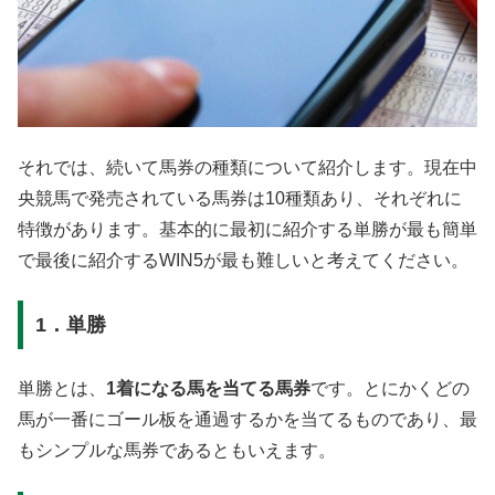
それでは、続いて馬券の種類について紹介します。現在中
央競馬で発売されている馬券は10種類あり、それぞれに
特徴があります。基本的に最初に紹介する単勝が最も簡単
で最後に紹介するWIN5が最も難しいと考えてください。
1．単勝
単勝とは、
1着になる馬を当てる馬券
です。とにかくどの
馬が一番にゴール板を通過するかを当てるものであり、最
もシンプルな馬券であるともいえます。