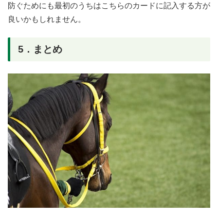
防ぐためにも最初のうちはこちらのカードに記入する方が
良いかもしれません。
5．まとめ