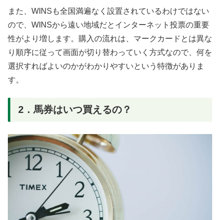
また、WINSも全国満遍なく設置されているわけではない
ので、WINSから遠い地域だとインターネット投票の重要
性がより増します。購入の流れは、マークカードとは異な
り順序に従って画面が切り替わっていく方式なので、何を
選択すればよいのかがわかりやすいという特徴がありま
す。
2．馬券はいつ買えるの？