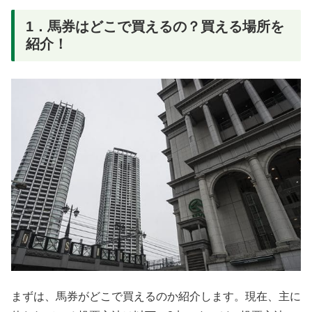
1．馬券はどこで買えるの？買える場所を
紹介！
まずは、馬券がどこで買えるのか紹介します。現在、主に