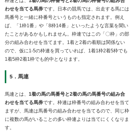
枠連とは、
1着の馬の枠番号と2着の馬の枠番号の組み合
わせを当てる馬券
です。日本の競馬では、出走する馬には
馬番号と一緒に枠番号というものも指定されます。例え
ば、「1枠1番」や「8枠14番」といったような言葉を聞い
たことがあるかもしれません。枠連ではこの「〇枠」の部
分の組み合わせを当てます。1着と2着の着順は関係ない
ので、仮に1-5の枠連を買っていれば、1着1枠2着5枠でも
1着5枠2着1枠でも的中となります。
5．馬連
馬連とは、
1着の馬の馬番号と2着の馬の馬番号の組み合
わせを当てる馬券
です。枠連は枠番号の組み合わせを当て
ますが、馬連は馬番号の組み合わせを当てるので、同じ枠
に複数の馬がいることの多い枠連よりは当てにくくなりま
す。