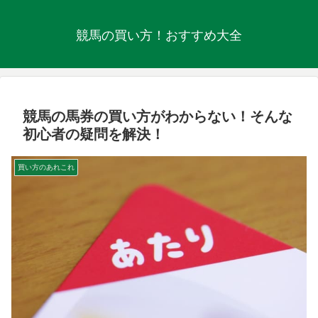
競馬の買い方！おすすめ大全
競馬の馬券の買い方がわからない！そんな
初心者の疑問を解決！
買い方のあれこれ